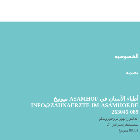
الخصوصيه
بصمه
أطباء الأسنان في ASAMHOF ميونيخ
INFO@ZAHNAERZTE-IM-ASAMHOF.DE
089 263045
الدكتور إيهور بروخوروينكو
سينتلينغرستراس 24
80331 ميونيخ