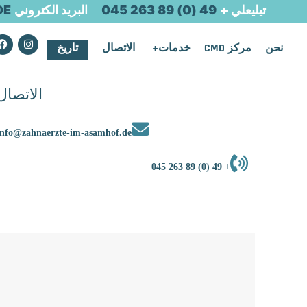
تيليعلي +
49 (0) 89 263 045
البريد الكتروني
DE
نحن
مركز CMD
خدمات
الاتصال
تاريخ
الاتصال
info@zahnaerzte-im-asamhof.de
+ 49 (0) 89 263 045