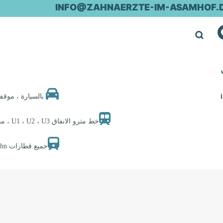
INFO@ZAHNAERZTE-IM-ASAMHOF.
بالسيارة ، موقف السيارات Oberanger (3 دقائق
خط مترو الانفاق U1 ، U2 ، U3 ، محطه U6 سيندلينغر تور (3 دقائق سيرا علي الاقدام إلى الممارسة)
جميع قطارات s-bahn ، محطه مارينبلاتز (5 دقائق سيرا علي الاقدام إلى الممارسة)