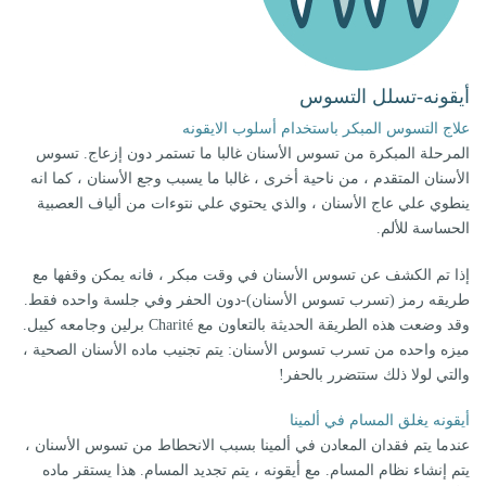
أيقونه-تسلل التسوس
علاج التسوس المبكر باستخدام أسلوب الايقونه
المرحلة المبكرة من تسوس الأسنان غالبا ما تستمر دون إزعاج. تسوس
الأسنان المتقدم ، من ناحية أخرى ، غالبا ما يسبب وجع الأسنان ، كما انه
ينطوي علي عاج الأسنان ، والذي يحتوي علي نتوءات من ألياف العصبية
الحساسة للألم.
إذا تم الكشف عن تسوس الأسنان في وقت مبكر ، فانه يمكن وقفها مع
طريقه رمز (تسرب تسوس الأسنان)-دون الحفر وفي جلسة واحده فقط.
وقد وضعت هذه الطريقة الحديثة بالتعاون مع Charité برلين وجامعه كييل.
ميزه واحده من تسرب تسوس الأسنان: يتم تجنيب ماده الأسنان الصحية ،
والتي لولا ذلك ستتضرر بالحفر!
أيقونه يغلق المسام في ألمينا
عندما يتم فقدان المعادن في ألمينا بسبب الانحطاط من تسوس الأسنان ،
يتم إنشاء نظام المسام. مع أيقونه ، يتم تجديد المسام. هذا يستقر ماده