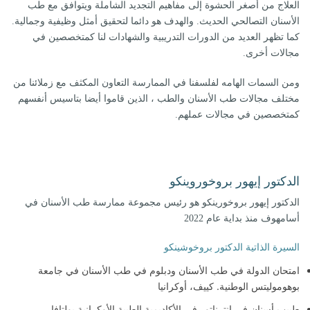
العلاج من أصغر الحشوة إلى مفاهيم التجديد الشاملة ويتوافق مع طب
الأسنان التصالحي الحديث. والهدف هو دائما لتحقيق أمثل وظيفية وجمالية.
كما تظهر العديد من الدورات التدريبية والشهادات لنا كمتخصصين في
مجالات أخرى.
ومن السمات الهامه لفلسفنا في الممارسة التعاون المكثف مع زملائنا من
مختلف مجالات طب الأسنان والطب ، الذين قاموا أيضا بتاسيس أنفسهم
كمتخصصين في مجالات عملهم.
الدكتور إيهور بروخوروينكو
الدكتور إيهور بروخورينكو هو رئيس مجموعة ممارسة طب الأسنان في
أسامهوف منذ بداية عام 2022
السيرة الذاتية الدكتور بروخوشينكو
امتحان الدولة في طب الأسنان ودبلوم في طب الأسنان في جامعة
بوهوموليتس الوطنية. كييف، أوكرانيا
طبيب أسنان في إنترناتور في الأكاديمية الطبية الأوكرانية بولتافا ،