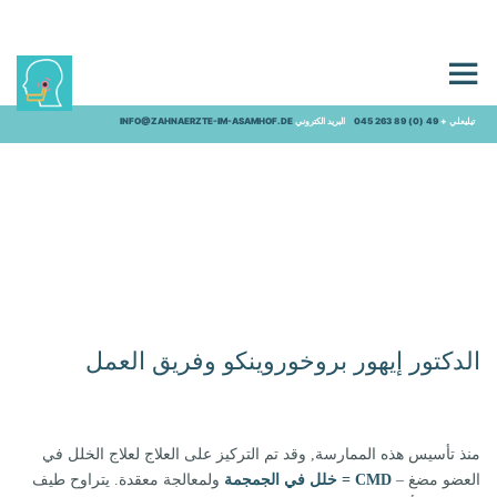
نحن
تيليعلي +
49 (0) 89 263 045
البريد الكتروني
INFO@ZAHNAERZTE-IM-ASAMHOF.DE
الدكتور إيهور بروخوروينكو وفريق العمل
منذ تأسيس هذه الممارسة, وقد تم التركيز على العلاج لعلاج الخلل في
العضو مضغ –
CMD = خلل في الجمجمة
ولمعالجة معقدة. يتراوح طيف