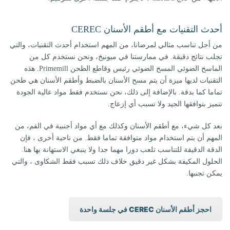
أحدث التقنيات مع أطقم الأسنان CEREC
من أجل تناسب مثالي لمرضانا، من المهم استخدام أحدث التقنيات، والتي
تجلب نتائج دقيقة. في ممارستنا في ميونيخ، ونحن نستخدم كل من
الماسح الضوئي المسح الضوئي رئيس وقاطع الطحن Primemill. هذه
التقنيات لديها ميزة أن يتم مسح الأسنان بالضبط وأطقم الأسنان هي طحن
تماما كما بدقة. بالإضافة إلى ذلك، نحن نستخدم فقط مواد عالية الجودة
تتميز بتوافقها الجيد ولا تسبب أي إزعاج.
بعد كل شيء، مع أطقم الأسنان وكذلك مع أي مواد أجنبية في الفم، من
المهم أن يتم استخدام مواد متوافقة تماما فقط. من ناحية أخرى ، فإن
الدقة الدقيقة للتناسب تلعب دورا مهما جدا ولا ينبغي الاستهانة بها هنا.
الحلول المكيفة بشكل غير دقيق خلاف ذلك تسبب فقط الشكاوى ، والتي
يمكن تجنبها.
احجز أطقم الأسنان CEREC في جلسة واحدة