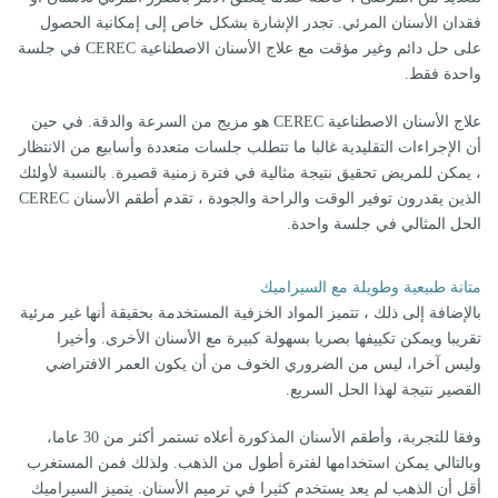
فقدان الأسنان المرئي. تجدر الإشارة بشكل خاص إلى إمكانية الحصول
على حل دائم وغير مؤقت مع علاج الأسنان الاصطناعية CEREC في جلسة
واحدة فقط.
علاج الأسنان الاصطناعية CEREC هو مزيج من السرعة والدقة. في حين
أن الإجراءات التقليدية غالبا ما تتطلب جلسات متعددة وأسابيع من الانتظار
، يمكن للمريض تحقيق نتيجة مثالية في فترة زمنية قصيرة. بالنسبة لأولئك
الذين يقدرون توفير الوقت والراحة والجودة ، تقدم أطقم الأسنان CEREC
الحل المثالي في جلسة واحدة.
متانة طبيعية وطويلة مع السيراميك
بالإضافة إلى ذلك ، تتميز المواد الخزفية المستخدمة بحقيقة أنها غير مرئية
تقريبا ويمكن تكييفها بصريا بسهولة كبيرة مع الأسنان الأخرى. وأخيرا
وليس آخرا، ليس من الضروري الخوف من أن يكون العمر الافتراضي
القصير نتيجة لهذا الحل السريع.
وفقا للتجربة، وأطقم الأسنان المذكورة أعلاه تستمر أكثر من 30 عاما،
وبالتالي يمكن استخدامها لفترة أطول من الذهب. ولذلك فمن المستغرب
أقل أن الذهب لم يعد يستخدم كثيرا في ترميم الأسنان. يتميز السيراميك