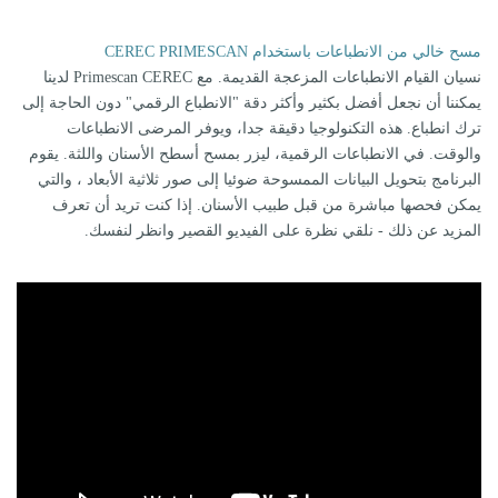
مسح خالي من الانطباعات باستخدام CEREC PRIMESCAN
نسيان القيام الانطباعات المزعجة القديمة. مع Primescan CEREC لدينا
يمكننا أن نجعل أفضل بكثير وأكثر دقة "الانطباع الرقمي" دون الحاجة إلى
ترك انطباع. هذه التكنولوجيا دقيقة جدا، ويوفر المرضى الانطباعات
والوقت. في الانطباعات الرقمية، ليزر بمسح أسطح الأسنان واللثة. يقوم
البرنامج بتحويل البيانات الممسوحة ضوئيا إلى صور ثلاثية الأبعاد ، والتي
يمكن فحصها مباشرة من قبل طبيب الأسنان. إذا كنت تريد أن تعرف
المزيد عن ذلك - نلقي نظرة على الفيديو القصير وانظر لنفسك.