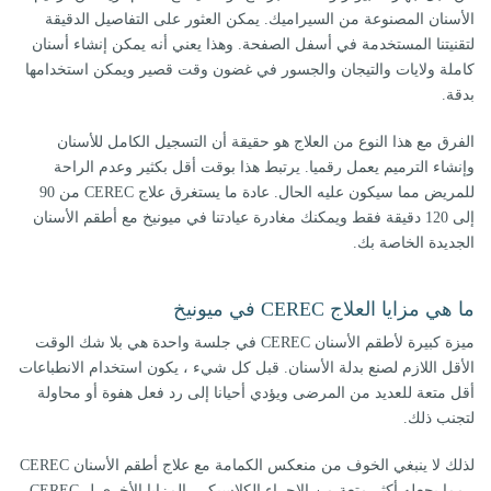
الأسنان المصنوعة من السيراميك. يمكن العثور على التفاصيل الدقيقة
لتقنيتنا المستخدمة في أسفل الصفحة. وهذا يعني أنه يمكن إنشاء أسنان
كاملة ولايات والتيجان والجسور في غضون وقت قصير ويمكن استخدامها
بدقة.
الفرق مع هذا النوع من العلاج هو حقيقة أن التسجيل الكامل للأسنان
وإنشاء الترميم يعمل رقميا. يرتبط هذا بوقت أقل بكثير وعدم الراحة
للمريض مما سيكون عليه الحال. عادة ما يستغرق علاج CEREC من 90
إلى 120 دقيقة فقط ويمكنك مغادرة عيادتنا في ميونيخ مع أطقم الأسنان
الجديدة الخاصة بك.
ما هي مزايا العلاج CEREC في ميونيخ
ميزة كبيرة لأطقم الأسنان CEREC في جلسة واحدة هي بلا شك الوقت
الأقل اللازم لصنع بدلة الأسنان. قبل كل شيء ، يكون استخدام الانطباعات
أقل متعة للعديد من المرضى ويؤدي أحيانا إلى رد فعل هفوة أو محاولة
لتجنب ذلك.
لذلك لا ينبغي الخوف من منعكس الكمامة مع علاج أطقم الأسنان CEREC
، مما يجعله أكثر متعة من الإجراء الكلاسيكي. المزايا الأخرى ل CEREC