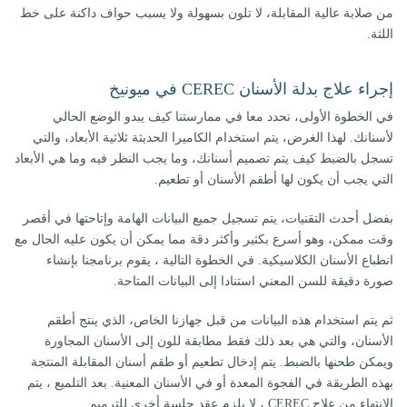
من صلابة عالية المقابلة، لا تلون بسهولة ولا يسبب حواف داكنة على خط
اللثة.
إجراء علاج بدلة الأسنان CEREC في ميونيخ
في الخطوة الأولى، نحدد معا في ممارستنا كيف يبدو الوضع الحالي
لأسنانك. لهذا الغرض، يتم استخدام الكاميرا الحديثة ثلاثية الأبعاد، والتي
تسجل بالضبط كيف يتم تصميم أسنانك، وما يجب النظر فيه وما هي الأبعاد
التي يجب أن يكون لها أطقم الأسنان أو تطعيم.
بفضل أحدث التقنيات، يتم تسجيل جميع البيانات الهامة وإتاحتها في أقصر
وقت ممكن، وهو أسرع بكثير وأكثر دقة مما يمكن أن يكون عليه الحال مع
انطباع الأسنان الكلاسيكية. في الخطوة التالية ، يقوم برنامجنا بإنشاء
صورة دقيقة للسن المعني استنادا إلى البيانات المتاحة.
ثم يتم استخدام هذه البيانات من قبل جهازنا الخاص، الذي ينتج أطقم
الأسنان، والتي هي بعد ذلك فقط مطابقة للون إلى الأسنان المجاورة
ويمكن طحنها بالضبط. يتم إدخال تطعيم أو طقم أسنان المقابلة المنتجة
بهذه الطريقة في الفجوة المعدة أو في الأسنان المعنية. بعد التلميع ، يتم
الانتهاء من علاج CEREC ، لا يلزم عقد جلسة أخرى للترميم.