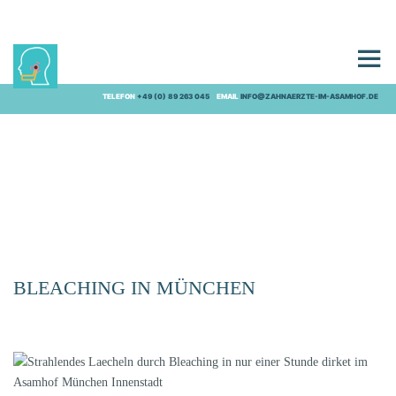
BLEACHING
TELEFON
+49 (0) 89 263 045
EMAIL
INFO@ZAHNAERZTE-IM-ASAMHOF.DE
BLEACHING IN MÜNCHEN