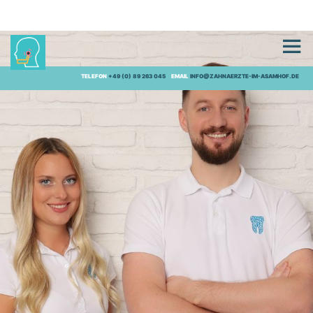
TELEFON
+49 (0) 89 263 045
EMAIL
INFO@ZAHNAERZTE-IM-ASAMHOF.DE